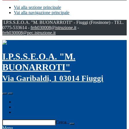
Vai alla sezione principale
Vai alla navigazione principale
I.P.S.S.E.O.A. "M. BUONARROTI" - Fiuggi (Frosinone) - TEL.
0775-533614 -
frrh030008@istruzione.it
-
frrh030008@pec.istruzione.it
I.P.S.S.E.O.A. "M.
BUONARROTI"
Via Garibaldi, 1 03014 Fiuggi
Facebook
Instagram
Youtube
Cerca...
Menu