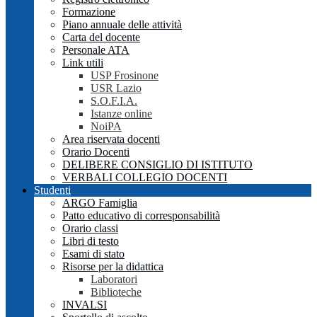
Formazione
Piano annuale delle attività
Carta del docente
Personale ATA
Link utili
USP Frosinone
USR Lazio
S.O.F.I.A.
Istanze online
NoiPA
Area riservata docenti
Orario Docenti
DELIBERE CONSIGLIO DI ISTITUTO
VERBALI COLLEGIO DOCENTI
Studenti
ARGO Famiglia
Patto educativo di corresponsabilità
Orario classi
Libri di testo
Esami di stato
Risorse per la didattica
Laboratori
Biblioteche
INVALSI