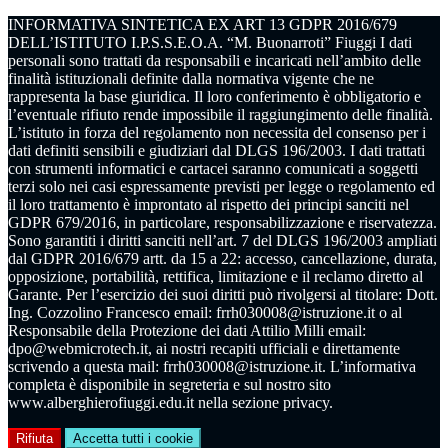
INFORMATIVA SINTETICA EX ART 13 GDPR 2016/679
DELL’ISTITUTO I.P.S.S.E.O.A. “M. Buonarroti” Fiuggi I dati
personali sono trattati da responsabili e incaricati nell’ambito delle
finalità istituzionali definite dalla normativa vigente che ne
rappresenta la base giuridica. Il loro conferimento è obbligatorio e
l’eventuale rifiuto rende impossibile il raggiungimento delle finalità.
L’istituto in forza del regolamento non necessita del consenso per i
dati definiti sensibili e giudiziari dal DLGS 196/2003. I dati trattati
con strumenti informatici e cartacei saranno comunicati a soggetti
terzi solo nei casi espressamente previsti per legge o regolamento ed
il loro trattamento è improntato al rispetto dei principi sanciti nel
GDPR 679/2016, in particolare, responsabilizzazione e riservatezza.
Sono garantiti i diritti sanciti nell’art. 7 del DLGS 196/2003 ampliati
dal GDPR 2016/679 artt. da 15 a 22: accesso, cancellazione, durata,
opposizione, portabilità, rettifica, limitazione e il reclamo diretto al
Garante. Per l’esercizio dei suoi diritti può rivolgersi al titolare: Dott.
Ing. Cozzolino Francesco email: frrh030008@istruzione.it o al
Responsabile della Protezione dei dati Attilio Milli email:
dpo@webmicrotech.it, ai nostri recapiti ufficiali e direttamente
scrivendo a questa mail: frrh030008@istruzione.it. L’informativa
completa è disponibile in segreteria e sul nostro sito
www.alberghierofiuggi.edu.it nella sezione privacy.
Rifiuta
Accetta tutti i cookie