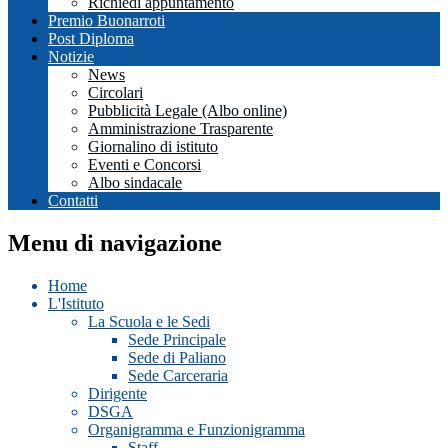
Richiedi appuntamento
Premio Buonarroti
Post Diploma
Notizie
News
Circolari
Pubblicità Legale (Albo online)
Amministrazione Trasparente
Giornalino di istituto
Eventi e Concorsi
Albo sindacale
Contatti
Menu di navigazione
Home
L'Istituto
La Scuola e le Sedi
Sede Principale
Sede di Paliano
Sede Carceraria
Dirigente
DSGA
Organigramma e Funzionigramma
Staff