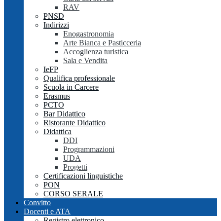
RAV
PNSD
Indirizzi
Enogastronomia
Arte Bianca e Pasticceria
Accoglienza turistica
Sala e Vendita
IeFP
Qualifica professionale
Scuola in Carcere
Erasmus
PCTO
Bar Didattico
Ristorante Didattico
Didattica
DDI
Programmazioni
UDA
Progetti
Certificazioni linguistiche
PON
CORSO SERALE
Convitto
Docenti e ATA
Registro elettronico