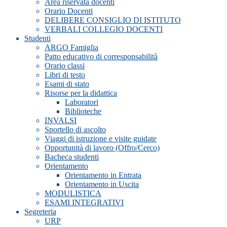
Area riservata docenti
Orario Docenti
DELIBERE CONSIGLIO DI ISTITUTO
VERBALI COLLEGIO DOCENTI
Studenti
ARGO Famiglia
Patto educativo di corresponsabilità
Orario classi
Libri di testo
Esami di stato
Risorse per la didattica
Laboratori
Biblioteche
INVALSI
Sportello di ascolto
Viaggi di istruzione e visite guidate
Opportunità di lavoro (Offro/Cerco)
Bacheca studenti
Orientamento
Orientamento in Entrata
Orientamento in Uscita
MODULISTICA
ESAMI INTEGRATIVI
Segreteria
URP