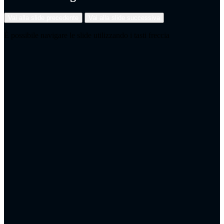
Vai alla slide precedente
Vai alla slide successiva
È possibile navigare le slide utilizzando i tasti freccia