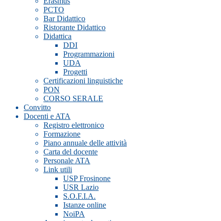
Erasmus
PCTO
Bar Didattico
Ristorante Didattico
Didattica
DDI
Programmazioni
UDA
Progetti
Certificazioni linguistiche
PON
CORSO SERALE
Convitto
Docenti e ATA
Registro elettronico
Formazione
Piano annuale delle attività
Carta del docente
Personale ATA
Link utili
USP Frosinone
USR Lazio
S.O.F.I.A.
Istanze online
NoiPA