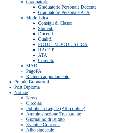
Graduatorie
Graduatorie Personale Docente
Graduatorie Personale ATA
Modulistica
Consigli di Classe
Studenti
Docenti
Qualità
PCTO - MODULISTICA
HACCP
ATA
Convitto
MAD
PagoPA
Richiedi appuntamento
Premio Buonarroti
Post Diploma
Notizie
News
Circolari
Pubblicità Legale (Albo online)
Amministrazione Trasparente
Giornalino di istituto
Eventi e Concorsi
Albo sindacale