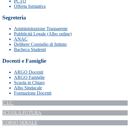
PCTO
Offerta formativa
Segreteria
Amministrazione Trasparente
Pubblicità Legale (Albo online)
ANAC
Delibere Consiglio di Istituto
Bacheca Studenti
Docenti e Famiglie
ARGO Docenti
ARGO Famiglie
Scuola in Chiaro
Albo Sindacale
Formazione Docenti
C.I.C.
SCUOLA FUTURA
CORSO SERALE