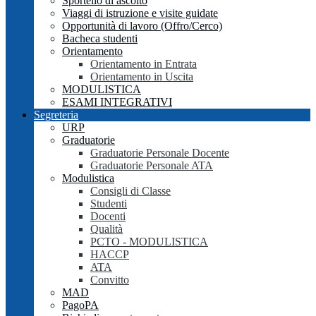
Sportello di ascolto
Viaggi di istruzione e visite guidate
Opportunità di lavoro (Offro/Cerco)
Bacheca studenti
Orientamento
Orientamento in Entrata
Orientamento in Uscita
MODULISTICA
ESAMI INTEGRATIVI
Segreteria
URP
Graduatorie
Graduatorie Personale Docente
Graduatorie Personale ATA
Modulistica
Consigli di Classe
Studenti
Docenti
Qualità
PCTO - MODULISTICA
HACCP
ATA
Convitto
MAD
PagoPA