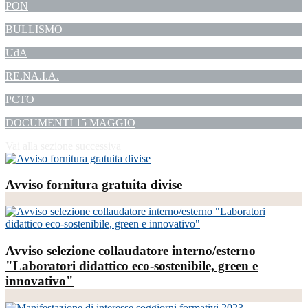
PON
BULLISMO
UdA
RE.NA.I.A.
PCTO
DOCUMENTI 15 MAGGIO
Vai alla sezione successiva
Avviso fornitura gratuita divise
Avviso selezione collaudatore interno/esterno
"Laboratori didattico eco-sostenibile, green e
innovativo"