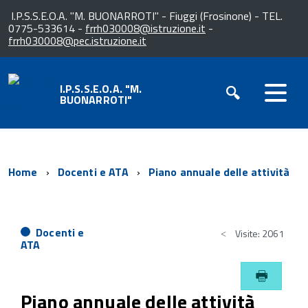
I.P.S.S.E.O.A. "M. BUONARROTI" - Fiuggi (Frosinone) - TEL.
0775-533614 -
frrh030008@istruzione.it
-
frrh030008@pec.istruzione.it
I.P.S.S.E.O.A. "M.
BUONARROTI"
Home
Docenti e ATA
Piano annuale delle attività
Docenti e
Visite: 2061
ATA
Piano annuale delle attività