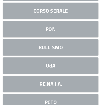
CORSO SERALE
PON
BULLISMO
UdA
RE.NA.I.A.
PCTO