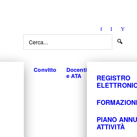
truzione.it
Facebook
Instagra
You
Cerca...
Convitto
Docenti
e ATA
REGISTRO
ELETTRONI
FORMAZION
PIANO ANNU
ATTIVITÀ