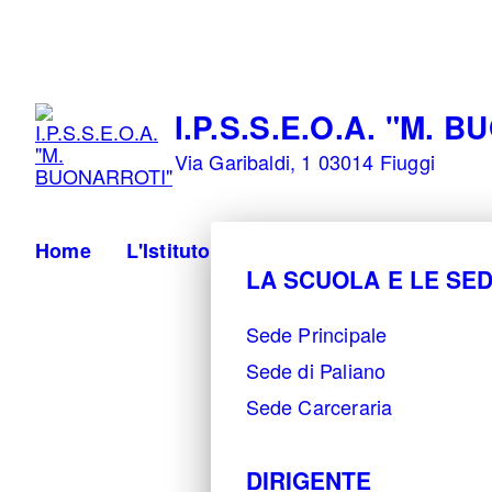
I.P.S.S.E.O.A. "M. BUONARROTI" - Fiuggi (Frosinone) - 
I.P.S.S.E.O.A. "M. 
Via Garibaldi, 1 03014 Fiuggi
Home
L'Istituto
LA SCUOLA E LE SED
Sede Principale
Sede di Paliano
Sede Carceraria
DIRIGENTE