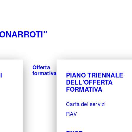
TEL. 0775-533614 -
frrh030008@istruzione.it
-
frrh030008@pec.is
BUONARROTI"
Offerta
formativa
I
PIANO TRIENNALE
DELL'OFFERTA
FORMATIVA
Carta dei servizi
RAV