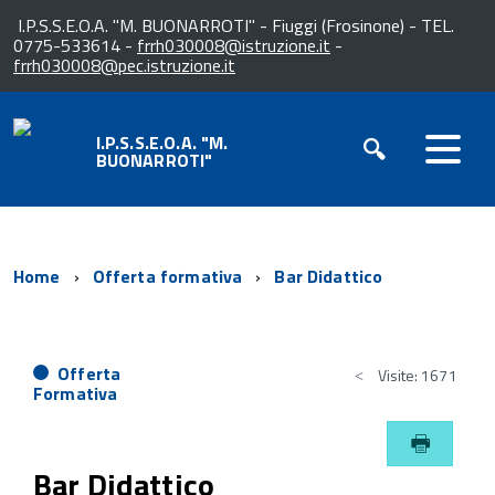
I.P.S.S.E.O.A. "M. BUONARROTI" - Fiuggi (Frosinone) - TEL.
0775-533614 -
frrh030008@istruzione.it
-
frrh030008@pec.istruzione.it
I.P.S.S.E.O.A. "M.
BUONARROTI"
Home
Offerta formativa
Bar Didattico
Offerta
Visite: 1671
Formativa
Bar Didattico