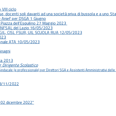
VIII ciclo
se, docenti soli davanti ad una società priva di bussola e a uno S
e Anief per DSGA 1 Giugno
 Piazza dell'Esquilino 27 Maggio 2023
ONFSAL del Lazio 16/05/2023
 CGIL, CISL FSUR, UIL SCUOLA RUA 12/05/2023
2023
sonale ATA 10/05/2023
Anagni
ca 2013
r Dirigente Scolastico
dacale (e professionale) per Direttori SGA e Assistenti Amministrativi delle I
8/11/2022
l 02 dicembre 2022"