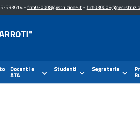
0775-533614 -
frrh030008@istruzione.it
-
frrh030008@pec.istruzio
NARROTI"
to
Docenti e
Studenti
Segreteria
P
ATA
B