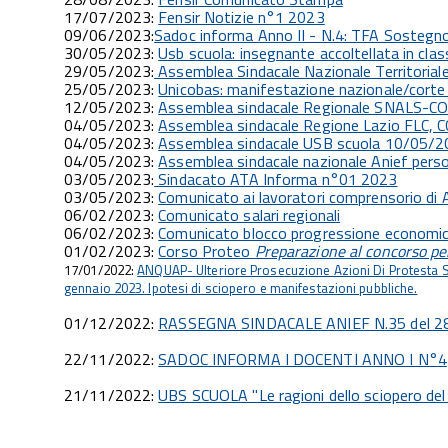
17/07/2023:
Fensir Notizie n°1 2023
09/06/2023:
Sadoc informa Anno II - N.4: TFA Sostegno 
30/05/2023:
Usb scuola: insegnante accoltellata in clas
29/05/2023:
Assemblea Sindacale Nazionale Territorial
25/05/2023:
Unicobas: manifestazione nazionale/corte
12/05/2023:
Assemblea sindacale Regionale SNALS-C
04/05/2023:
Assemblea sindacale Regione Lazio FLC,
04/05/2023:
Assemblea sindacale USB scuola 10/05/
04/05/2023:
Assemblea sindacale nazionale Anief per
03/05/2023:
Sindacato ATA Informa n°01 2023
03/05/2023:
Comunicato ai lavoratori comprensorio di 
06/02/2023:
Comunicato salari regionali
06/02/2023:
Comunicato blocco progressione economi
01/02/2023:
Corso Proteo
Preparazione al concorso pe
17/01/2022:
ANQUAP- Ulteriore Prosecuzione Azioni Di Protesta Sin
gennaio 2023. Ipotesi di sciopero e manifestazioni pubbliche.
01/12/2022:
RASSEGNA SINDACALE ANIEF N.35 del 2
22/11/2022:
SADOC INFORMA I DOCENTI ANNO I N°4
21/11/2022:
UBS SCUOLA "Le ragioni dello sciopero de