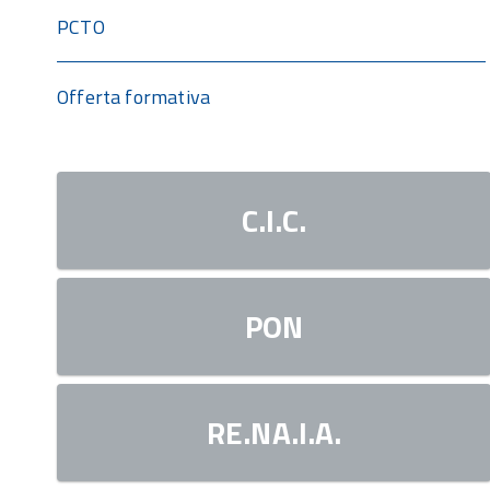
PCTO
Offerta formativa
C.I.C.
PON
RE.NA.I.A.