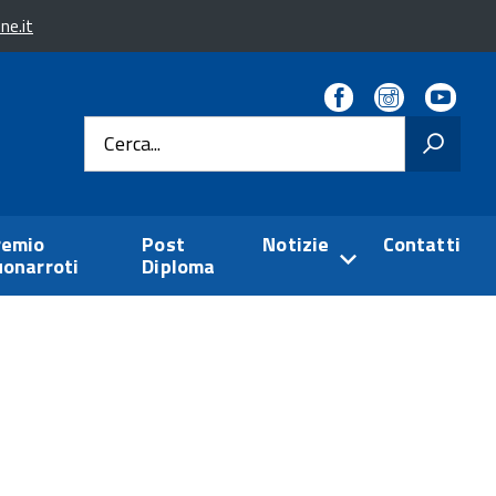
ne.it
Facebook
Instagra
You
Cerca...
remio
Post
Notizie
Contatti
uonarroti
Diploma