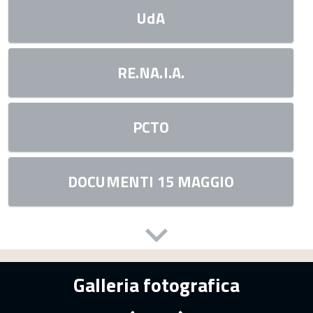
UdA
RE.NA.I.A.
PCTO
DOCUMENTI 15 MAGGIO
Galleria fotografica