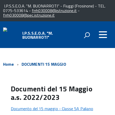
I.P.S.S.E.O.A. "M. BUONARROTI" - Fiuggi (Frosinone) - TEL.
0775-533614 -
frrh030008@istruzione.it
-
frrh030008@pec.istruzione.it
I.P.S.S.E.O.A. "M.
BUONARROTI"
Home
DOCUMENTI 15 MAGGIO
Documenti del 15 Maggio
a.s. 2022/2023
Documento del 15 maggio - Classe 5A Paliano