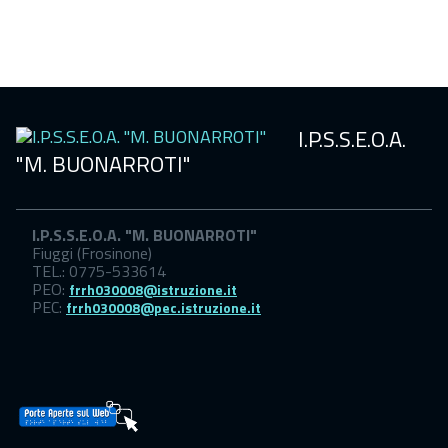
Sicurezza
scuola
I.P.S.S.E.O.A.
"M. BUONARROTI"
I.P.S.S.E.O.A. "M. BUONARROTI"
Fiuggi (Frosinone)
TEL.: 0775-533614
PEO:
frrh030008@istruzione.it
PEC:
frrh030008@pec.istruzione.it