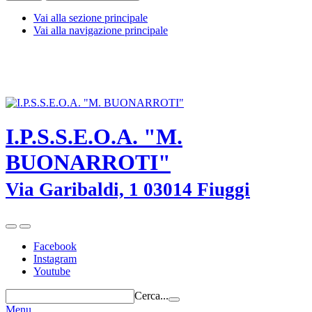
Vai alla sezione principale
Vai alla navigazione principale
I.P.S.S.E.O.A. "M. BUONARROTI" - Fiuggi (Frosinone) - TEL.
0775-533614 -
frrh030008@istruzione.it
-
frrh030008@pec.istruzione.it
I.P.S.S.E.O.A. "M.
BUONARROTI"
Via Garibaldi, 1 03014 Fiuggi
Facebook
Instagram
Youtube
Cerca...
Menu