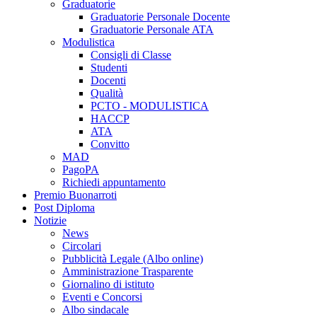
Graduatorie
Graduatorie Personale Docente
Graduatorie Personale ATA
Modulistica
Consigli di Classe
Studenti
Docenti
Qualità
PCTO - MODULISTICA
HACCP
ATA
Convitto
MAD
PagoPA
Richiedi appuntamento
Premio Buonarroti
Post Diploma
Notizie
News
Circolari
Pubblicità Legale (Albo online)
Amministrazione Trasparente
Giornalino di istituto
Eventi e Concorsi
Albo sindacale