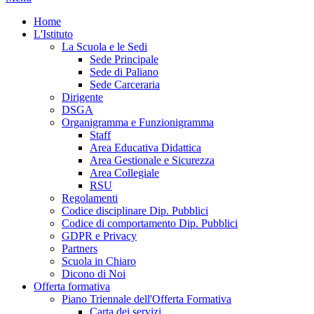
Home
L'Istituto
La Scuola e le Sedi
Sede Principale
Sede di Paliano
Sede Carceraria
Dirigente
DSGA
Organigramma e Funzionigramma
Staff
Area Educativa Didattica
Area Gestionale e Sicurezza
Area Collegiale
RSU
Regolamenti
Codice disciplinare Dip. Pubblici
Codice di comportamento Dip. Pubblici
GDPR e Privacy
Partners
Scuola in Chiaro
Dicono di Noi
Offerta formativa
Piano Triennale dell'Offerta Formativa
Carta dei servizi