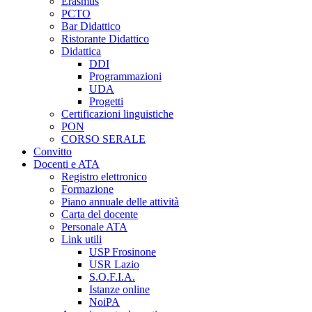
Erasmus
PCTO
Bar Didattico
Ristorante Didattico
Didattica
DDI
Programmazioni
UDA
Progetti
Certificazioni linguistiche
PON
CORSO SERALE
Convitto
Docenti e ATA
Registro elettronico
Formazione
Piano annuale delle attività
Carta del docente
Personale ATA
Link utili
USP Frosinone
USR Lazio
S.O.F.I.A.
Istanze online
NoiPA