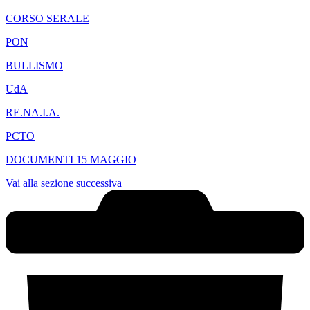
CORSO SERALE
PON
BULLISMO
UdA
RE.NA.I.A.
PCTO
DOCUMENTI 15 MAGGIO
Vai alla sezione successiva