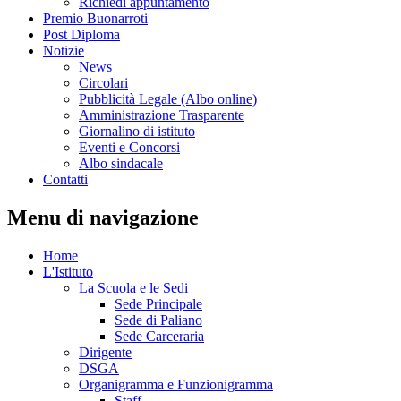
Richiedi appuntamento
Premio Buonarroti
Post Diploma
Notizie
News
Circolari
Pubblicità Legale (Albo online)
Amministrazione Trasparente
Giornalino di istituto
Eventi e Concorsi
Albo sindacale
Contatti
Menu di navigazione
Home
L'Istituto
La Scuola e le Sedi
Sede Principale
Sede di Paliano
Sede Carceraria
Dirigente
DSGA
Organigramma e Funzionigramma
Staff