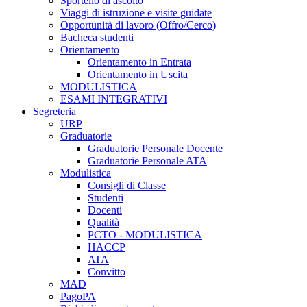
Sportello di ascolto
Viaggi di istruzione e visite guidate
Opportunità di lavoro (Offro/Cerco)
Bacheca studenti
Orientamento
Orientamento in Entrata
Orientamento in Uscita
MODULISTICA
ESAMI INTEGRATIVI
Segreteria
URP
Graduatorie
Graduatorie Personale Docente
Graduatorie Personale ATA
Modulistica
Consigli di Classe
Studenti
Docenti
Qualità
PCTO - MODULISTICA
HACCP
ATA
Convitto
MAD
PagoPA