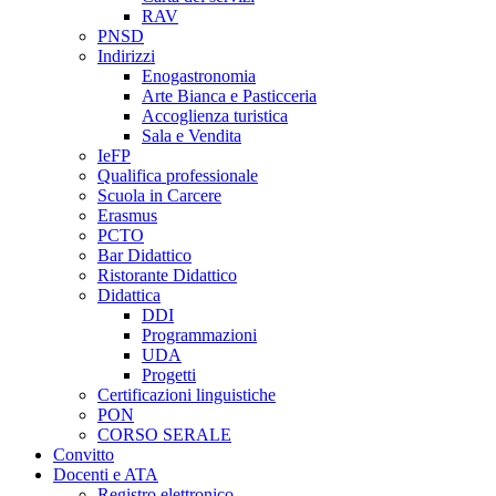
RAV
PNSD
Indirizzi
Enogastronomia
Arte Bianca e Pasticceria
Accoglienza turistica
Sala e Vendita
IeFP
Qualifica professionale
Scuola in Carcere
Erasmus
PCTO
Bar Didattico
Ristorante Didattico
Didattica
DDI
Programmazioni
UDA
Progetti
Certificazioni linguistiche
PON
CORSO SERALE
Convitto
Docenti e ATA
Registro elettronico