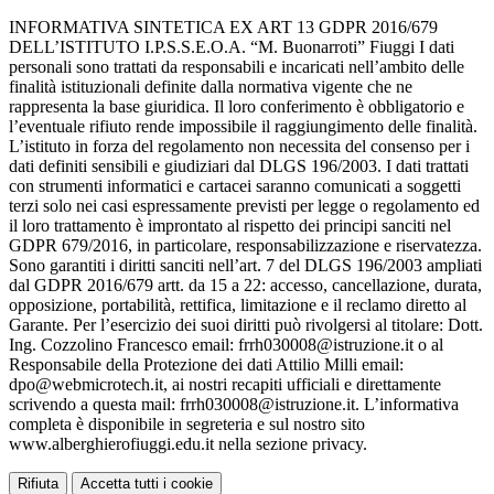
INFORMATIVA SINTETICA EX ART 13 GDPR 2016/679
DELL’ISTITUTO I.P.S.S.E.O.A. “M. Buonarroti” Fiuggi I dati
personali sono trattati da responsabili e incaricati nell’ambito delle
finalità istituzionali definite dalla normativa vigente che ne
rappresenta la base giuridica. Il loro conferimento è obbligatorio e
l’eventuale rifiuto rende impossibile il raggiungimento delle finalità.
L’istituto in forza del regolamento non necessita del consenso per i
dati definiti sensibili e giudiziari dal DLGS 196/2003. I dati trattati
con strumenti informatici e cartacei saranno comunicati a soggetti
terzi solo nei casi espressamente previsti per legge o regolamento ed
il loro trattamento è improntato al rispetto dei principi sanciti nel
GDPR 679/2016, in particolare, responsabilizzazione e riservatezza.
Sono garantiti i diritti sanciti nell’art. 7 del DLGS 196/2003 ampliati
dal GDPR 2016/679 artt. da 15 a 22: accesso, cancellazione, durata,
opposizione, portabilità, rettifica, limitazione e il reclamo diretto al
Garante. Per l’esercizio dei suoi diritti può rivolgersi al titolare: Dott.
Ing. Cozzolino Francesco email: frrh030008@istruzione.it o al
Responsabile della Protezione dei dati Attilio Milli email:
dpo@webmicrotech.it, ai nostri recapiti ufficiali e direttamente
scrivendo a questa mail: frrh030008@istruzione.it. L’informativa
completa è disponibile in segreteria e sul nostro sito
www.alberghierofiuggi.edu.it nella sezione privacy.
Rifiuta
Accetta tutti i cookie