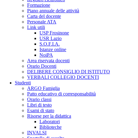
Formazione
Piano annuale delle attività
Carta del docente
Personale ATA
Link utili
USP Frosinone
USR Lazio
S.O.F.I.A.
Istanze online
NoiPA
Area riservata docenti
Orario Docenti
DELIBERE CONSIGLIO DI ISTITUTO
VERBALI COLLEGIO DOCENTI
Studenti
ARGO Famiglia
Patto educativo di corresponsabilità
Orario classi
Libri di testo
Esami di stato
Risorse per la didattica
Laboratori
Biblioteche
INVALSI