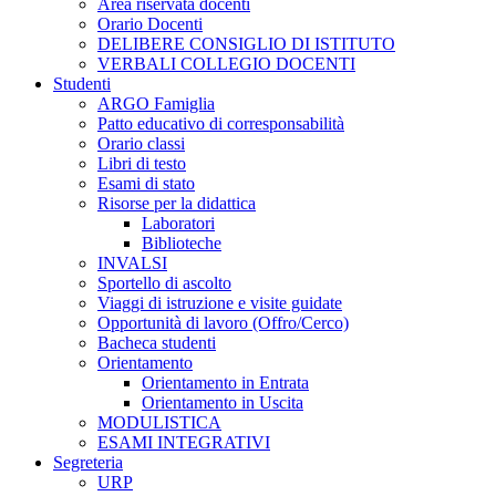
Area riservata docenti
Orario Docenti
DELIBERE CONSIGLIO DI ISTITUTO
VERBALI COLLEGIO DOCENTI
Studenti
ARGO Famiglia
Patto educativo di corresponsabilità
Orario classi
Libri di testo
Esami di stato
Risorse per la didattica
Laboratori
Biblioteche
INVALSI
Sportello di ascolto
Viaggi di istruzione e visite guidate
Opportunità di lavoro (Offro/Cerco)
Bacheca studenti
Orientamento
Orientamento in Entrata
Orientamento in Uscita
MODULISTICA
ESAMI INTEGRATIVI
Segreteria
URP