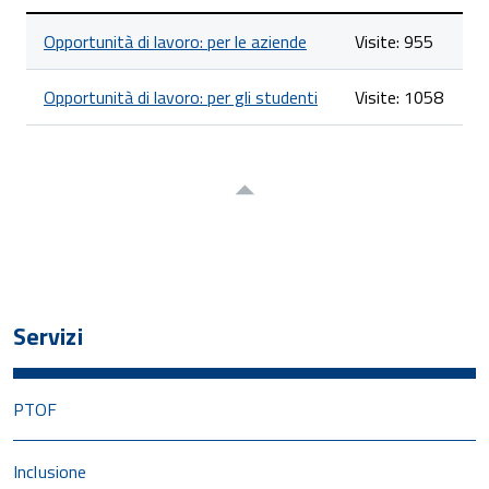
Lista
Opportunità di lavoro: per le aziende
Visite: 955
degli
articoli
nella
Opportunità di lavoro: per gli studenti
Visite: 1058
categoria
Opportunità
di
lavoro
(Offro/Cerco)
Servizi
PTOF
Inclusione