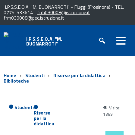
I.P.S.S.E.O.A. "M. BUONARROTI" - Fiuggi (Frosinone) - TEL.
0775-533614 -
frrh030008@istruzione.it
-
frrh030008@pec.istruzione.it
I.P.S.S.E.O.A. "M.
BUONARROTI"
Home
Studenti
Risorse per la didattica
Biblioteche
Studenti
Visite:
Risorse
1389
per la
didattica