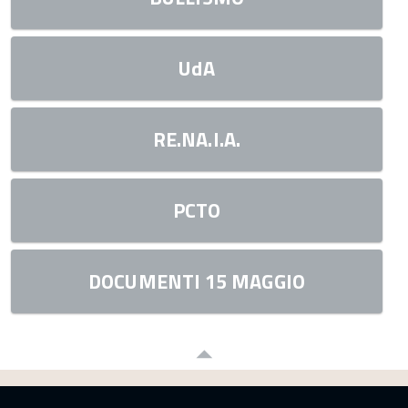
UdA
RE.NA.I.A.
PCTO
DOCUMENTI 15 MAGGIO