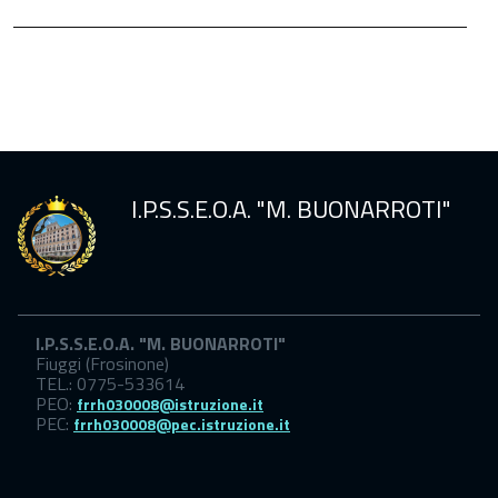
Sicurezza
scuola
I.P.S.S.E.O.A. "M. BUONARROTI"
I.P.S.S.E.O.A. "M. BUONARROTI"
Fiuggi (Frosinone)
TEL.: 0775-533614
PEO:
frrh030008@istruzione.it
PEC:
frrh030008@pec.istruzione.it