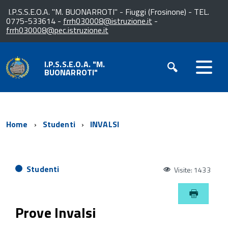
I.P.S.S.E.O.A. "M. BUONARROTI" - Fiuggi (Frosinone) - TEL.
0775-533614 -
frrh030008@istruzione.it
-
frrh030008@pec.istruzione.it
I.P.S.S.E.O.A. "M.
BUONARROTI"
Home
Studenti
INVALSI
Studenti
Visite: 1433
Prove Invalsi