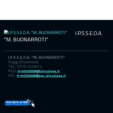
scuola
I.P.S.S.E.O.A.
"M. BUONARROTI"
I.P.S.S.E.O.A. "M. BUONARROTI"
Fiuggi (Frosinone)
TEL.: 0775-533614
PEO:
frrh030008@istruzione.it
PEC:
frrh030008@pec.istruzione.it