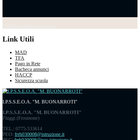
Vai alla sezione successiva
Link Utili
MAD
TFA
Pago in Rete
Bacheca annunci
HACCP
Sicurezza scuola
I.P.S.S.E.O.A. "M. BUONARROTI"
I.P.S.S.E.O.A. "M. BUONARROTI"
Fiuggi (Frosinone)
TEL.: 0775-533614
PEO:
frrh030008@istruzione.it
PEC:
frrh030008@pec.istruzione.it