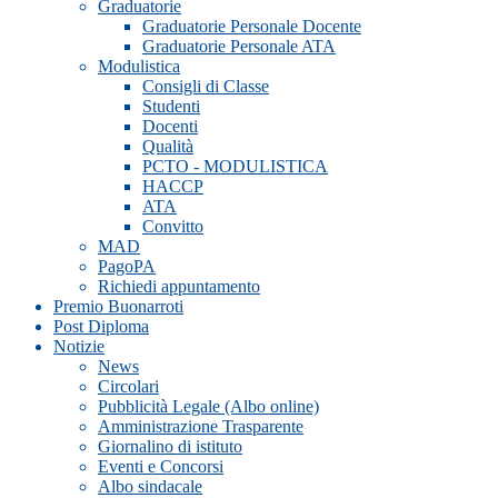
Graduatorie
Graduatorie Personale Docente
Graduatorie Personale ATA
Modulistica
Consigli di Classe
Studenti
Docenti
Qualità
PCTO - MODULISTICA
HACCP
ATA
Convitto
MAD
PagoPA
Richiedi appuntamento
Premio Buonarroti
Post Diploma
Notizie
News
Circolari
Pubblicità Legale (Albo online)
Amministrazione Trasparente
Giornalino di istituto
Eventi e Concorsi
Albo sindacale