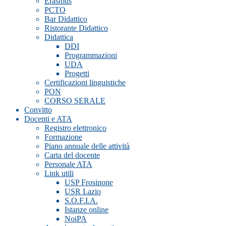
Erasmus
PCTO
Bar Didattico
Ristorante Didattico
Didattica
DDI
Programmazioni
UDA
Progetti
Certificazioni linguistiche
PON
CORSO SERALE
Convitto
Docenti e ATA
Registro elettronico
Formazione
Piano annuale delle attività
Carta del docente
Personale ATA
Link utili
USP Frosinone
USR Lazio
S.O.F.I.A.
Istanze online
NoiPA