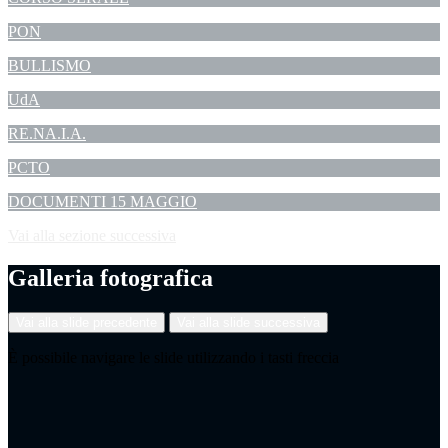
PON
BULLISMO
UdA
RE.NA.I.A.
PCTO
DOCUMENTI 15 MAGGIO
Vai alla sezione successiva
Galleria fotografica
Vai alla slide precedente
Vai alla slide successiva
È possibile navigare le slide utilizzando i tasti freccia