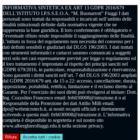
INFORMATIVA SINTETICA EX ART 13 GDPR 2016/679
DELL’ISTITUTO I.P.S.S.E.O.A. “M. Buonarroti” Fiuggi I dati
personali sono trattati da responsabili e incaricati nell’ambito delle
finalità istituzionali definite dalla normativa vigente che ne
rappresenta la base giuridica. Il loro conferimento è obbligatorio e
l’eventuale rifiuto rende impossibile il raggiungimento delle finalità.
L’istituto in forza del regolamento non necessita del consenso per i
dati definiti sensibili e giudiziari dal DLGS 196/2003. I dati trattati
con strumenti informatici e cartacei saranno comunicati a soggetti
terzi solo nei casi espressamente previsti per legge o regolamento ed
il loro trattamento è improntato al rispetto dei principi sanciti nel
GDPR 679/2016, in particolare, responsabilizzazione e riservatezza.
Sono garantiti i diritti sanciti nell’art. 7 del DLGS 196/2003 ampliati
dal GDPR 2016/679 artt. da 15 a 22: accesso, cancellazione, durata,
opposizione, portabilità, rettifica, limitazione e il reclamo diretto al
Garante. Per l’esercizio dei suoi diritti può rivolgersi al titolare: Dott.
Ing. Cozzolino Francesco email: frrh030008@istruzione.it o al
Responsabile della Protezione dei dati Attilio Milli email:
dpo@webmicrotech.it, ai nostri recapiti ufficiali e direttamente
scrivendo a questa mail: frrh030008@istruzione.it. L’informativa
completa è disponibile in segreteria e sul nostro sito
www.alberghierofiuggi.edu.it nella sezione privacy.
Rifiuta
Accetta tutti i cookie