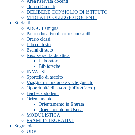
Area riservata docenti
Orario Docenti
DELIBERE CONSIGLIO DI ISTITUTO
VERBALI COLLEGIO DOCENTI
Studenti
ARGO Famiglia
Patto educativo di corresponsabilità
Orario classi
Libri di testo
Esami di stato
Risorse per la didattica
Laboratori
Biblioteche
INVALSI
Sportello di ascolto
Viaggi di istruzione e visite guidate
Opportunità di lavoro (Offro/Cerco)
Bacheca studenti
Orientamento
Orientamento in Entrata
Orientamento in Uscita
MODULISTICA
ESAMI INTEGRATIVI
Segreteria
URP