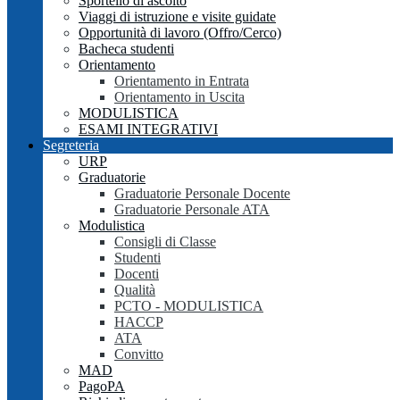
Sportello di ascolto
Viaggi di istruzione e visite guidate
Opportunità di lavoro (Offro/Cerco)
Bacheca studenti
Orientamento
Orientamento in Entrata
Orientamento in Uscita
MODULISTICA
ESAMI INTEGRATIVI
Segreteria
URP
Graduatorie
Graduatorie Personale Docente
Graduatorie Personale ATA
Modulistica
Consigli di Classe
Studenti
Docenti
Qualità
PCTO - MODULISTICA
HACCP
ATA
Convitto
MAD
PagoPA