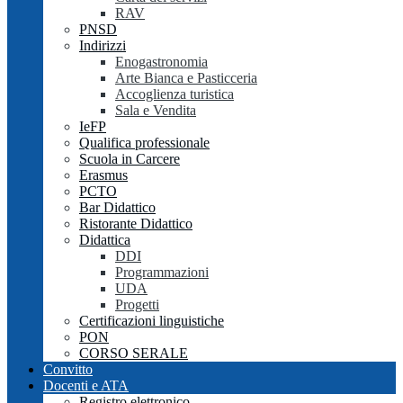
RAV
PNSD
Indirizzi
Enogastronomia
Arte Bianca e Pasticceria
Accoglienza turistica
Sala e Vendita
IeFP
Qualifica professionale
Scuola in Carcere
Erasmus
PCTO
Bar Didattico
Ristorante Didattico
Didattica
DDI
Programmazioni
UDA
Progetti
Certificazioni linguistiche
PON
CORSO SERALE
Convitto
Docenti e ATA
Registro elettronico