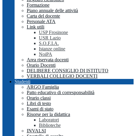
Formazione
Piano annuale delle attività
Carta del docente
Personale ATA
Link utili
USP Frosinone
USR Lazio
S.O.F.I.A.
Istanze online
NoiPA
Area riservata docenti
Orario Docenti
DELIBERE CONSIGLIO DI ISTITUTO
VERBALI COLLEGIO DOCENTI
Studenti
ARGO Famiglia
Patto educativo di corresponsabilità
Orario classi
Libri di testo
Esami di stato
Risorse per la didattica
Laboratori
Biblioteche
INVALSI