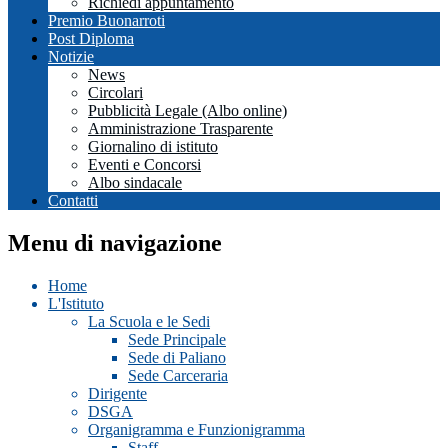
Richiedi appuntamento
Premio Buonarroti
Post Diploma
Notizie
News
Circolari
Pubblicità Legale (Albo online)
Amministrazione Trasparente
Giornalino di istituto
Eventi e Concorsi
Albo sindacale
Contatti
Menu di navigazione
Home
L'Istituto
La Scuola e le Sedi
Sede Principale
Sede di Paliano
Sede Carceraria
Dirigente
DSGA
Organigramma e Funzionigramma
Staff