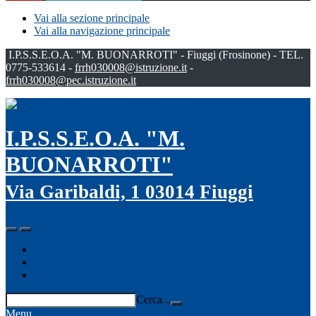
Vai alla sezione principale
Vai alla navigazione principale
I.P.S.S.E.O.A. "M. BUONARROTI" - Fiuggi (Frosinone) - TEL.
0775-533614 -
frrh030008@istruzione.it
-
frrh030008@pec.istruzione.it
I.P.S.S.E.O.A. "M.
BUONARROTI"
Via Garibaldi, 1 03014 Fiuggi
Facebook
Instagram
Youtube
Cerca...
Menu