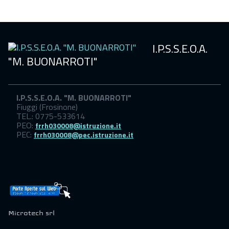
I.P.S.S.E.O.A.
"M. BUONARROTI"
I.P.S.S.E.O.A. "M. BUONARROTI"
Fiuggi (Frosinone)
TEL.: 0775-533614
PEO:
frrh030008@istruzione.it
PEC:
frrh030008@pec.istruzione.it
Microtech srl