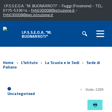
I.P.S.S.E.O.A. "M. BUONARROTI" - Fiuggi (Frosinone) - TEL.
0775-533614 -
frrh030008@istruzione.it
-
frrh030008@pec.istruzione.it
I.P.S.S.E.O.A. "M.
BUONARROTI"
Home
L'Istituto
La Scuola e le Sedi
Sede di
Paliano
Visite: 2289
Uncategorised