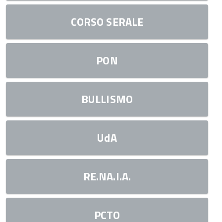
CORSO SERALE
PON
BULLISMO
UdA
RE.NA.I.A.
PCTO