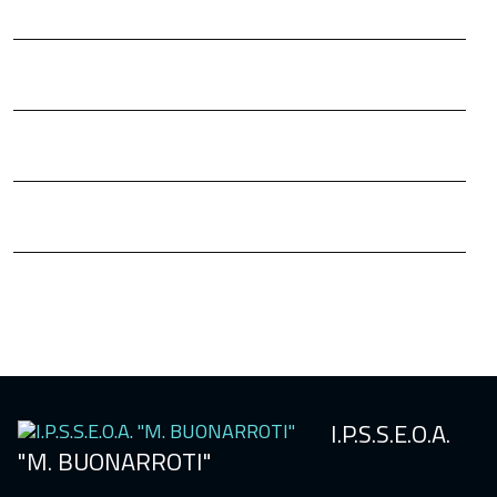
TFA
Pago
in
Rete
Bacheca
annunci
HACCP
Sicurezza
scuola
I.P.S.S.E.O.A.
"M. BUONARROTI"