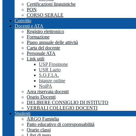
Certificazioni linguistiche
PON
CORSO SERALE
Convitto
Docenti e ATA
Registro elettronico
Formazione
Piano annuale delle attività
Carta del docente
Personale ATA
Link utili
USP Frosinone
USR Lazio
S.O.F.I.A.
Istanze online
NoiPA
Area riservata docenti
Orario Docenti
DELIBERE CONSIGLIO DI ISTITUTO
VERBALI COLLEGIO DOCENTI
Studenti
ARGO Famiglia
Patto educativo di corresponsabilità
Orario classi
Libri di testo