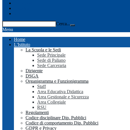
Facebook
Instagram
Youtube
Cerca...
Menu
Home
L'Istituto
La Scuola e le Sedi
Sede Principale
Sede di Paliano
Sede Carceraria
Dirigente
DSGA
Organigramma e Funzionigramma
Staff
Area Educativa Didattica
Area Gestionale e Sicurezza
Area Collegiale
RSU
Regolamenti
Codice disciplinare Dip. Pubblici
Codice di comportamento Dip. Pubblici
GDPR e Privacy