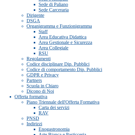
Sede di Paliano
Sede Carceraria
Dirigente
DSGA
Organigramma e Funzionigramma
Staff
Area Educativa Didattica
Area Gestionale e Sicurezza
Area Collegiale
RSU
Regolamenti
Codice disciplinare Dip. Pubblici
Codice di comportamento Dip. Pubblici
GDPR e Privacy
Partners
Scuola in Chiaro
Dicono di Noi
Offerta formativa
Piano Triennale dell'Offerta Formativa
Carta dei servizi
RAV
PNSD
Indirizzi
Enogastronomia
Arte Bianca e Pasticceria