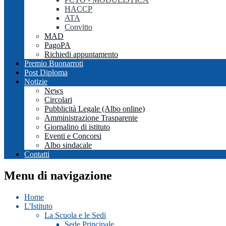
HACCP
ATA
Convitto
MAD
PagoPA
Richiedi appuntamento
Premio Buonarroti
Post Diploma
Notizie
News
Circolari
Pubblicità Legale (Albo online)
Amministrazione Trasparente
Giornalino di istituto
Eventi e Concorsi
Albo sindacale
Contatti
Menu di navigazione
Home
L'Istituto
La Scuola e le Sedi
Sede Principale