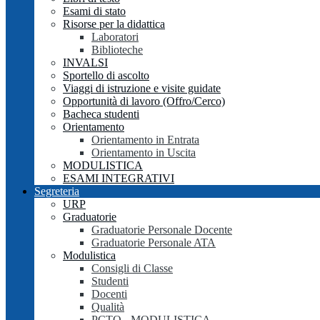
Esami di stato
Risorse per la didattica
Laboratori
Biblioteche
INVALSI
Sportello di ascolto
Viaggi di istruzione e visite guidate
Opportunità di lavoro (Offro/Cerco)
Bacheca studenti
Orientamento
Orientamento in Entrata
Orientamento in Uscita
MODULISTICA
ESAMI INTEGRATIVI
Segreteria
URP
Graduatorie
Graduatorie Personale Docente
Graduatorie Personale ATA
Modulistica
Consigli di Classe
Studenti
Docenti
Qualità
PCTO - MODULISTICA