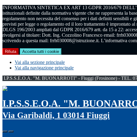
INFORMATIVA SINTETICA EX ART 13 GDPR 2016/679 DELL’ISTITUTO I.P.
istituzionali definite dalla normativa vigente che ne rappresenta la base
regolamento non necessita del consenso per i dati definiti sensibili e g
previsti per legge o regolamento ed il loro trattamento è improntato al r
DLGS 196/2003 ampliati dal GDPR 2016/679 artt. da 15 a 22: accesso, can
rivolgersi al titolare: Dott. Ing. Cozzolino Francesco email: frrh030008
scrivendo a questa mail: frrh030008@istruzione.it. L’informativa compl
Rifiuta
Accetta tutti i cookie
Vai alla sezione principale
Vai alla navigazione principale
I.P.S.S.E.O.A. "M. BUONARROTI" - Fiuggi (Frosinone) - TEL. 0
I.P.S.S.E.O.A. "M. BUONARR
Via Garibaldi, 1 03014 Fiuggi