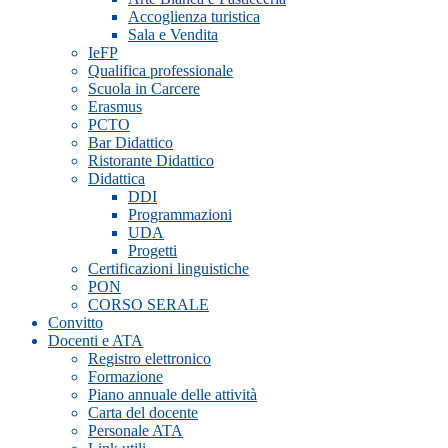
Accoglienza turistica
Sala e Vendita
IeFP
Qualifica professionale
Scuola in Carcere
Erasmus
PCTO
Bar Didattico
Ristorante Didattico
Didattica
DDI
Programmazioni
UDA
Progetti
Certificazioni linguistiche
PON
CORSO SERALE
Convitto
Docenti e ATA
Registro elettronico
Formazione
Piano annuale delle attività
Carta del docente
Personale ATA