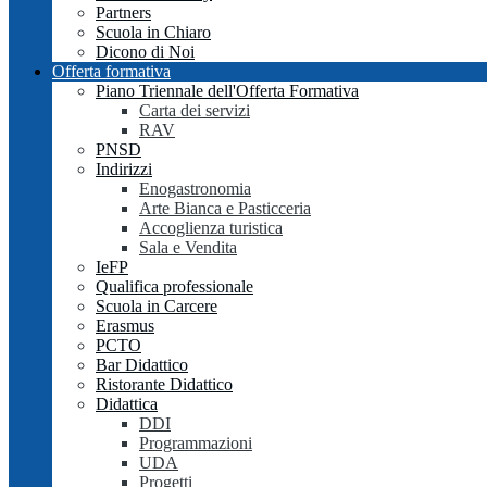
Partners
Scuola in Chiaro
Dicono di Noi
Offerta formativa
Piano Triennale dell'Offerta Formativa
Carta dei servizi
RAV
PNSD
Indirizzi
Enogastronomia
Arte Bianca e Pasticceria
Accoglienza turistica
Sala e Vendita
IeFP
Qualifica professionale
Scuola in Carcere
Erasmus
PCTO
Bar Didattico
Ristorante Didattico
Didattica
DDI
Programmazioni
UDA
Progetti