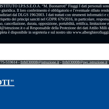
S.S.E.O.A. “M. Buonarroti” Fiuggi I dati personali sono trattati 
 giuridica. Il loro conferimento è obbligatorio e l’eventuale rifiuto rende
iudiziari dal DLGS 196/2003. I dati trattati con strumenti informatici e 
ispetto dei principi sanciti nel GDPR 679/2016, in particolare, responsabil
cellazione, durata, opposizione, portabilità, rettifica, limitazione e il
@istruzione.it o al Responsabile della Protezione dei dati Attilio Milli 
eta è disponibile in segreteria e sul nostro sito www.alberghierofiuggi.
775-533614 -
frrh030008@istruzione.it
-
frrh030008@pec.istruzione.it
OTI"