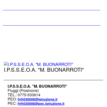
Bacheca
annunci
HACCP
Sicurezza
scuola
I.P.S.S.E.O.A. "M. BUONARROTI"
I.P.S.S.E.O.A. "M. BUONARROTI"
Fiuggi (Frosinone)
TEL.: 0775-533614
PEO:
frrh030008@istruzione.it
PEC:
frrh030008@pec.istruzione.it