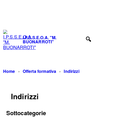
I.P.S.S.E.O.A. "M. BUONARROTI" - Fiuggi (Frosinone) -
TEL. 0775-533614 -
frrh030008@istruzione.it
-
frrh030008@pec.istruzione.it
I.P.S.S.E.O.A. "M.
BUONARROTI"
Home
Offerta formativa
Indirizzi
Indirizzi
Sottocategorie