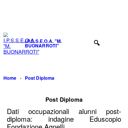
I.P.S.S.E.O.A. "M. BUONARROTI" - Fiuggi (Frosinone) -
TEL. 0775-533614 -
frrh030008@istruzione.it
-
frrh030008@pec.istruzione.it
I.P.S.S.E.O.A. "M.
BUONARROTI"
Home
Post Diploma
Post Diploma
Dati occupazionali alunni post-
diploma: indagine Eduscopio
Fondazione Agnelli