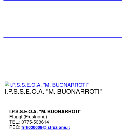
Rete
Bacheca
annunci
HACCP
Sicurezza
scuola
I.P.S.S.E.O.A. "M. BUONARROTI"
I.P.S.S.E.O.A. "M. BUONARROTI"
Fiuggi (Frosinone)
TEL.: 0775-533614
PEO:
frrh030008@istruzione.it