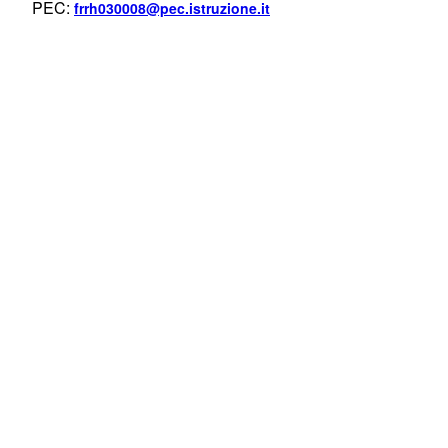
PEC:
frrh030008@pec.istruzione.it