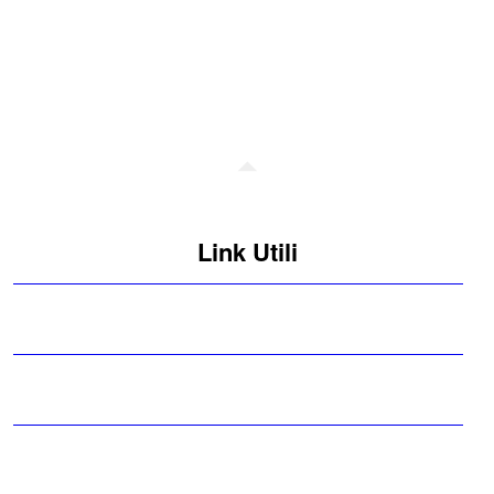
Link Utili
MAD
TFA
Pago
in