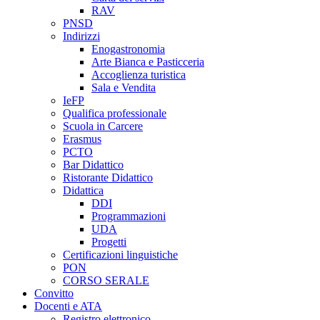
RAV
PNSD
Indirizzi
Enogastronomia
Arte Bianca e Pasticceria
Accoglienza turistica
Sala e Vendita
IeFP
Qualifica professionale
Scuola in Carcere
Erasmus
PCTO
Bar Didattico
Ristorante Didattico
Didattica
DDI
Programmazioni
UDA
Progetti
Certificazioni linguistiche
PON
CORSO SERALE
Convitto
Docenti e ATA
Registro elettronico