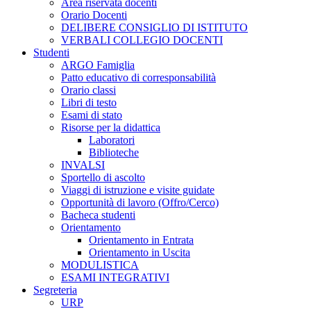
Area riservata docenti
Orario Docenti
DELIBERE CONSIGLIO DI ISTITUTO
VERBALI COLLEGIO DOCENTI
Studenti
ARGO Famiglia
Patto educativo di corresponsabilità
Orario classi
Libri di testo
Esami di stato
Risorse per la didattica
Laboratori
Biblioteche
INVALSI
Sportello di ascolto
Viaggi di istruzione e visite guidate
Opportunità di lavoro (Offro/Cerco)
Bacheca studenti
Orientamento
Orientamento in Entrata
Orientamento in Uscita
MODULISTICA
ESAMI INTEGRATIVI
Segreteria
URP