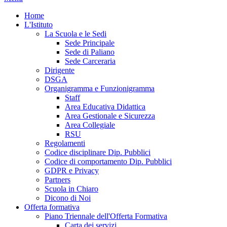
Home
L'Istituto
La Scuola e le Sedi
Sede Principale
Sede di Paliano
Sede Carceraria
Dirigente
DSGA
Organigramma e Funzionigramma
Staff
Area Educativa Didattica
Area Gestionale e Sicurezza
Area Collegiale
RSU
Regolamenti
Codice disciplinare Dip. Pubblici
Codice di comportamento Dip. Pubblici
GDPR e Privacy
Partners
Scuola in Chiaro
Dicono di Noi
Offerta formativa
Piano Triennale dell'Offerta Formativa
Carta dei servizi