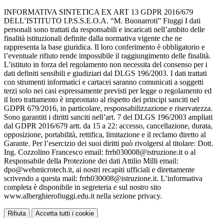
INFORMATIVA SINTETICA EX ART 13 GDPR 2016/679
DELL’ISTITUTO I.P.S.S.E.O.A. “M. Buonarroti” Fiuggi I dati
personali sono trattati da responsabili e incaricati nell’ambito delle
finalità istituzionali definite dalla normativa vigente che ne
rappresenta la base giuridica. Il loro conferimento è obbligatorio e
l’eventuale rifiuto rende impossibile il raggiungimento delle finalità.
L’istituto in forza del regolamento non necessita del consenso per i
dati definiti sensibili e giudiziari dal DLGS 196/2003. I dati trattati
con strumenti informatici e cartacei saranno comunicati a soggetti
terzi solo nei casi espressamente previsti per legge o regolamento ed
il loro trattamento è improntato al rispetto dei principi sanciti nel
GDPR 679/2016, in particolare, responsabilizzazione e riservatezza.
Sono garantiti i diritti sanciti nell’art. 7 del DLGS 196/2003 ampliati
dal GDPR 2016/679 artt. da 15 a 22: accesso, cancellazione, durata,
opposizione, portabilità, rettifica, limitazione e il reclamo diretto al
Garante. Per l’esercizio dei suoi diritti può rivolgersi al titolare: Dott.
Ing. Cozzolino Francesco email: frrh030008@istruzione.it o al
Responsabile della Protezione dei dati Attilio Milli email:
dpo@webmicrotech.it, ai nostri recapiti ufficiali e direttamente
scrivendo a questa mail: frrh030008@istruzione.it. L’informativa
completa è disponibile in segreteria e sul nostro sito
www.alberghierofiuggi.edu.it nella sezione privacy.
Rifiuta
Accetta tutti i cookie