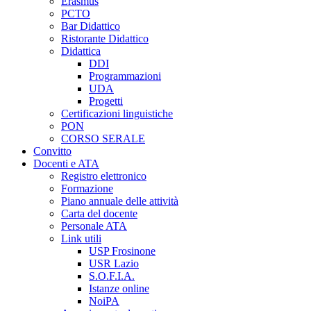
Erasmus
PCTO
Bar Didattico
Ristorante Didattico
Didattica
DDI
Programmazioni
UDA
Progetti
Certificazioni linguistiche
PON
CORSO SERALE
Convitto
Docenti e ATA
Registro elettronico
Formazione
Piano annuale delle attività
Carta del docente
Personale ATA
Link utili
USP Frosinone
USR Lazio
S.O.F.I.A.
Istanze online
NoiPA