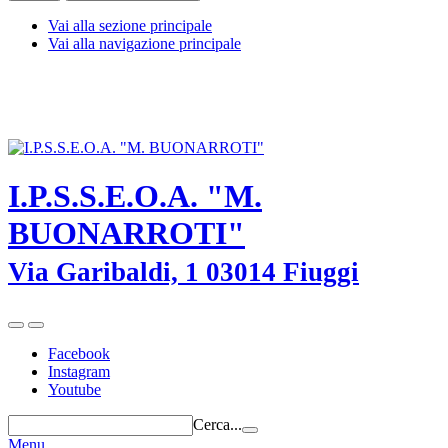
Vai alla sezione principale
Vai alla navigazione principale
I.P.S.S.E.O.A. "M. BUONARROTI" - Fiuggi (Frosinone) - TEL.
0775-533614 -
frrh030008@istruzione.it
-
frrh030008@pec.istruzione.it
I.P.S.S.E.O.A. "M.
BUONARROTI"
Via Garibaldi, 1 03014 Fiuggi
Facebook
Instagram
Youtube
Cerca...
Menu