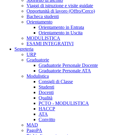
Sportello di ascolto
Viaggi di istruzione e visite guidate
Opportunità di lavoro (Offro/Cerco)
Bacheca studenti
Orientamento
Orientamento in Entrata
Orientamento in Uscita
MODULISTICA
ESAMI INTEGRATIVI
Segreteria
URP
Graduatorie
Graduatorie Personale Docente
Graduatorie Personale ATA
Modulistica
Consigli di Classe
Studenti
Docenti
Qualità
PCTO - MODULISTICA
HACCP
ATA
Convitto
MAD
PagoPA