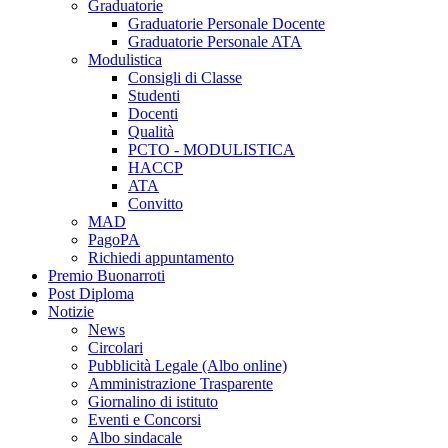
Graduatorie
Graduatorie Personale Docente
Graduatorie Personale ATA
Modulistica
Consigli di Classe
Studenti
Docenti
Qualità
PCTO - MODULISTICA
HACCP
ATA
Convitto
MAD
PagoPA
Richiedi appuntamento
Premio Buonarroti
Post Diploma
Notizie
News
Circolari
Pubblicità Legale (Albo online)
Amministrazione Trasparente
Giornalino di istituto
Eventi e Concorsi
Albo sindacale