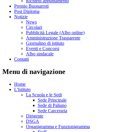
Richiedi appuntamento
Premio Buonarroti
Post Diploma
Notizie
News
Circolari
Pubblicità Legale (Albo online)
Amministrazione Trasparente
Giornalino di istituto
Eventi e Concorsi
Albo sindacale
Contatti
Menu di navigazione
Home
L'Istituto
La Scuola e le Sedi
Sede Principale
Sede di Paliano
Sede Carceraria
Dirigente
DSGA
Organigramma e Funzionigramma
Staff