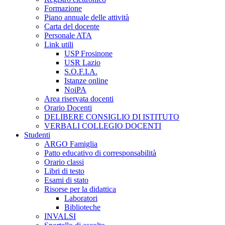
Formazione
Piano annuale delle attività
Carta del docente
Personale ATA
Link utili
USP Frosinone
USR Lazio
S.O.F.I.A.
Istanze online
NoiPA
Area riservata docenti
Orario Docenti
DELIBERE CONSIGLIO DI ISTITUTO
VERBALI COLLEGIO DOCENTI
Studenti
ARGO Famiglia
Patto educativo di corresponsabilità
Orario classi
Libri di testo
Esami di stato
Risorse per la didattica
Laboratori
Biblioteche
INVALSI