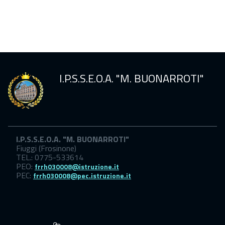
Sicurezza
scuola
I.P.S.S.E.O.A. "M. BUONARROTI"
I.P.S.S.E.O.A. "M. BUONARROTI"
Fiuggi (Frosinone)
TEL.: 0775-533614
PEO:
frrh030008@istruzione.it
PEC:
frrh030008@pec.istruzione.it