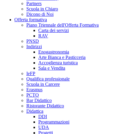
Partners
Scuola in Chiaro
Dicono di Noi
Offerta formativa
Piano Triennale dell'Offerta Formativa
Carta dei servizi
RAV
PNSD
Indirizzi
Enogastronomia
Arte Bianca e Pasticceria
Accoglienza turistica
Sala e Vendita
IeFP
Qualifica professionale
Scuola in Carcere
Erasmus
PCTO
Bar Didattico
Ristorante Didattico
Didattica
DDI
Programmazioni
UDA
Progetti