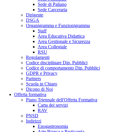
Sede di Paliano
Sede Carceraria
Dirigente
DSGA
Organigramma e Funzionigramma
Staff
Area Educativa Didattica
Area Gestionale e Sicurezza
Area Collegiale
RSU
Regolamenti
Codice disciplinare Dip. Pubblici
Codice di comportamento Dip. Pubblici
GDPR e Privacy
Partners
Scuola in Chiaro
Dicono di Noi
Offerta formativa
Piano Triennale dell'Offerta Formativa
Carta dei servizi
RAV
PNSD
Indirizzi
Enogastronomia
Arte Bianca e Pasticceria