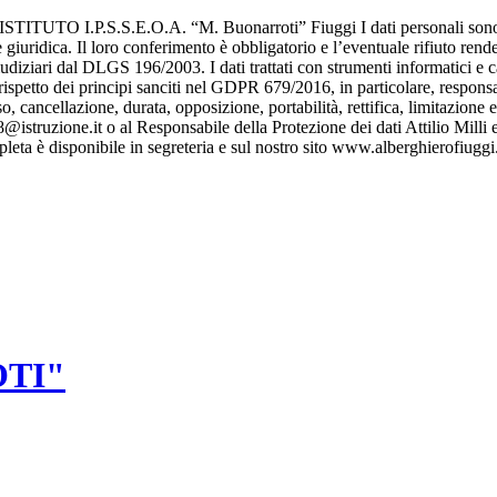
S.S.E.O.A. “M. Buonarroti” Fiuggi I dati personali sono trattati 
 giuridica. Il loro conferimento è obbligatorio e l’eventuale rifiuto rende
iudiziari dal DLGS 196/2003. I dati trattati con strumenti informatici e 
ispetto dei principi sanciti nel GDPR 679/2016, in particolare, responsabil
cellazione, durata, opposizione, portabilità, rettifica, limitazione e il
@istruzione.it o al Responsabile della Protezione dei dati Attilio Milli 
eta è disponibile in segreteria e sul nostro sito www.alberghierofiuggi.
775-533614 -
frrh030008@istruzione.it
-
frrh030008@pec.istruzione.it
OTI"