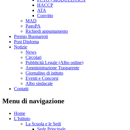
HACCP
ATA
Convitto
MAD
PagoPA
Richiedi appuntamento
Premio Buonarroti
Post Diploma
Notizie
News
Circolari
Pubblicità Legale (Albo online)
Amministrazione Trasparente
Giornalino di istituto
Eventi e Concorsi
Albo sindacale
Contatti
Menu di navigazione
Home
L'Istituto
La Scuola e le Sedi
Sede Principale