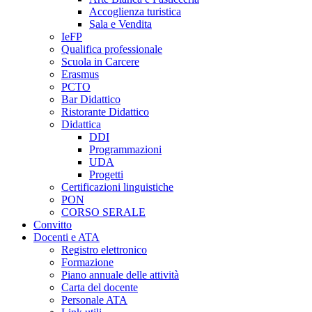
Accoglienza turistica
Sala e Vendita
IeFP
Qualifica professionale
Scuola in Carcere
Erasmus
PCTO
Bar Didattico
Ristorante Didattico
Didattica
DDI
Programmazioni
UDA
Progetti
Certificazioni linguistiche
PON
CORSO SERALE
Convitto
Docenti e ATA
Registro elettronico
Formazione
Piano annuale delle attività
Carta del docente
Personale ATA