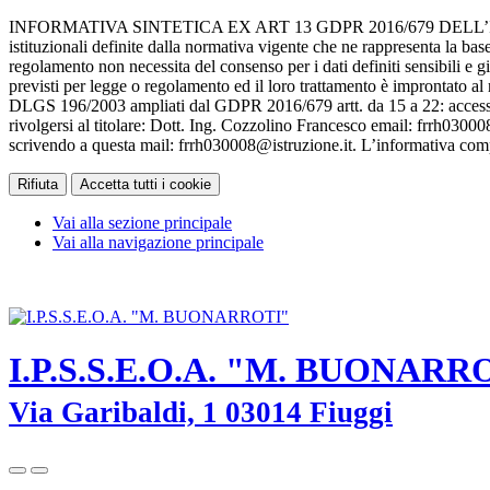
INFORMATIVA SINTETICA EX ART 13 GDPR 2016/679 DELL’ISTITUTO I.P.
istituzionali definite dalla normativa vigente che ne rappresenta la base
regolamento non necessita del consenso per i dati definiti sensibili e g
previsti per legge o regolamento ed il loro trattamento è improntato al r
DLGS 196/2003 ampliati dal GDPR 2016/679 artt. da 15 a 22: accesso, can
rivolgersi al titolare: Dott. Ing. Cozzolino Francesco email: frrh030008
scrivendo a questa mail: frrh030008@istruzione.it. L’informativa compl
Rifiuta
Accetta tutti i cookie
Vai alla sezione principale
Vai alla navigazione principale
I.P.S.S.E.O.A. "M. BUONARROTI" - Fiuggi (Frosinone) - TEL. 0
I.P.S.S.E.O.A. "M. BUONARR
Via Garibaldi, 1 03014 Fiuggi