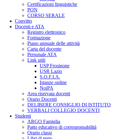
Certificazioni linguistiche
PON
CORSO SERALE
Convitto
Docenti e ATA
Registro elettronico
Formazione
Piano annuale delle attività
Carta del docente
Personale ATA
Link utili
USP Frosinone
USR Lazio
S.O.F.I.A.
Istanze online
NoiPA
Area riservata docenti
Orario Docenti
DELIBERE CONSIGLIO DI ISTITUTO
VERBALI COLLEGIO DOCENTI
Studenti
ARGO Famiglia
Patto educativo di corresponsabilità
Orario classi
Libri di testo