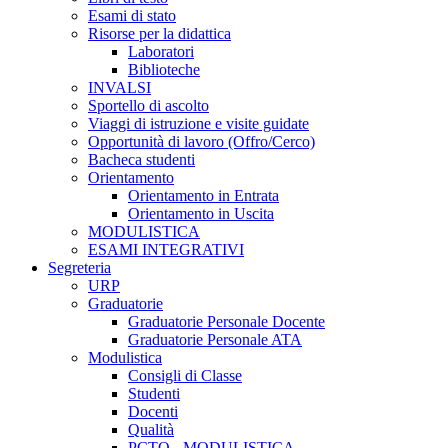
Esami di stato
Risorse per la didattica
Laboratori
Biblioteche
INVALSI
Sportello di ascolto
Viaggi di istruzione e visite guidate
Opportunità di lavoro (Offro/Cerco)
Bacheca studenti
Orientamento
Orientamento in Entrata
Orientamento in Uscita
MODULISTICA
ESAMI INTEGRATIVI
Segreteria
URP
Graduatorie
Graduatorie Personale Docente
Graduatorie Personale ATA
Modulistica
Consigli di Classe
Studenti
Docenti
Qualità
PCTO - MODULISTICA