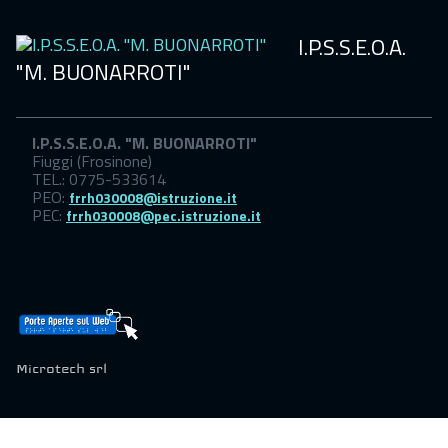
I.P.S.S.E.O.A.
"M. BUONARROTI"
I.P.S.S.E.O.A. "M. BUONARROTI"
Fiuggi (Frosinone)
TEL.: 0775-533614
PEO:
frrh030008@istruzione.it
PEC:
frrh030008@pec.istruzione.it
Microtech srl