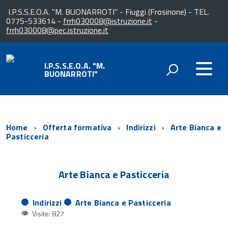
I.P.S.S.E.O.A. "M. BUONARROTI" - Fiuggi (Frosinone) - TEL.
0775-533614 -
frrh030008@istruzione.it
-
frrh030008@pec.istruzione.it
I.P.S.S.E.O.A. "M.
BUONARROTI"
Home
Offerta formativa
Indirizzi
Arte Bianca e
Pasticceria
Arte Bianca e Pasticceria
Indirizzi
Arte Bianca e Pasticceria
Visite: 827