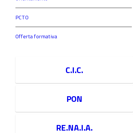
PCTO
Offerta formativa
C.I.C.
PON
RE.NA.I.A.