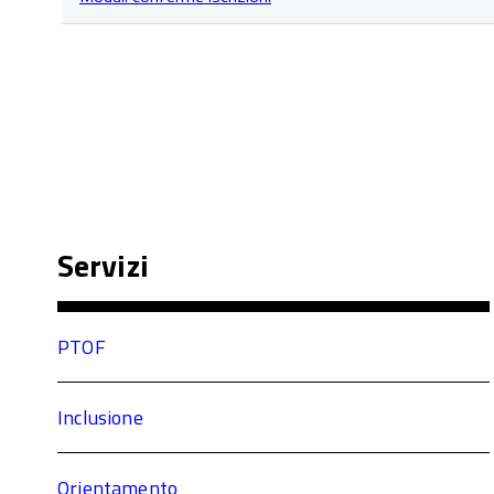
articoli
nella
categoria
Modulistica
Studenti
Servizi
PTOF
Inclusione
Orientamento