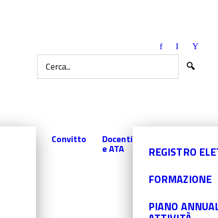
one.it
Facebook
Instagra
You
Cerca...
Convitto
Docenti
e ATA
REGISTRO EL
FORMAZIONE
PIANO ANNUAL