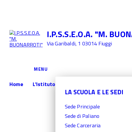
I.P.S.S.E.O.A. "M. BUONARROTI" - Fiuggi (Frosinone) - TEL.
I.P.S.S.E.O.A. "M. BUO
Via Garibaldi, 1 03014 Fiuggi
MENU
Home
L'Istituto
LA SCUOLA E LE SEDI
Sede Principale
Sede di Paliano
Sede Carceraria