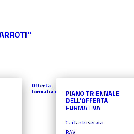
 0775-533614 -
frrh030008@istruzione.it
-
frrh030008@pec.istruzi
NARROTI"
Offerta
formativa
PIANO TRIENNALE
DELL'OFFERTA
FORMATIVA
Carta dei servizi
RAV