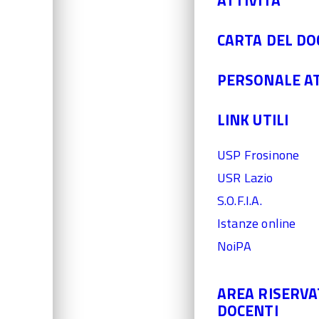
ATTIVITÀ
CARTA DEL D
PERSONALE A
LINK UTILI
USP Frosinone
USR Lazio
S.O.F.I.A.
Istanze online
NoiPA
AREA RISERVA
DOCENTI