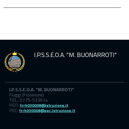
Sicurezza
scuola
I.P.S.S.E.O.A. "M. BUONARROTI"
I.P.S.S.E.O.A. "M. BUONARROTI"
Fiuggi (Frosinone)
TEL.: 0775-533614
PEO:
frrh030008@istruzione.it
PEC:
frrh030008@pec.istruzione.it