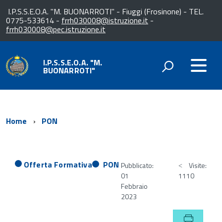
I.P.S.S.E.O.A. "M. BUONARROTI" - Fiuggi (Frosinone) - TEL.
0775-533614 -
frrh030008@istruzione.it
-
frrh030008@pec.istruzione.it
I.P.S.S.E.O.A. "M.
BUONARROTI"
Home
PON
Offerta Formativa
PON
Pubblicato:
Visite:
01
1110
Febbraio
2023