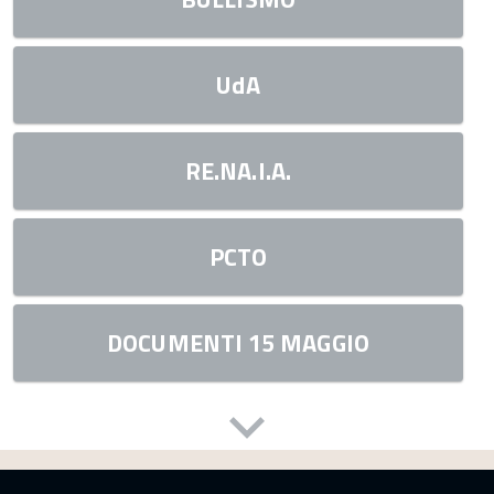
UdA
RE.NA.I.A.
PCTO
DOCUMENTI 15 MAGGIO